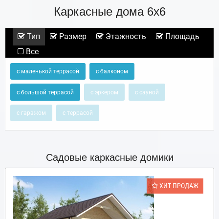
Каркасные дома 6х6
Тип
Размер
Этажность
Площадь
Все
с маленькой террасой
с балконом
с большой террасой
с эркером
с сауной
с гаражом
с террасой
Садовые каркасные домики
ХИТ ПРОДАЖ