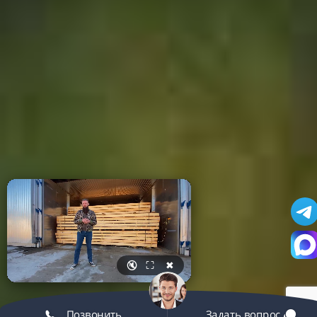
🔇
⛶
✖
Позвонить
Задать вопрос