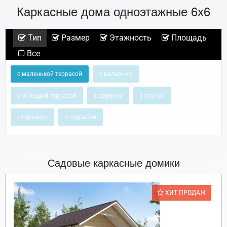
Каркасные дома одноэтажные 6х6
Тип
Размер
Этажность
Площадь
Все
с маленькой террасой
с балконом
с большой террасой
с эркером
с сауной
с гаражом
с террасой
Садовые каркасные домики
ХИТ ПРОДАЖ