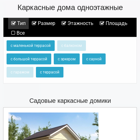
Каркасные дома одноэтажные
Тип
Размер
Этажность
Площадь
Все
с маленькой террасой
с балконом
с большой террасой
с эркером
с сауной
с гаражом
с террасой
Садовые каркасные домики