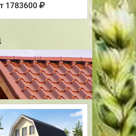
т 1783600
а