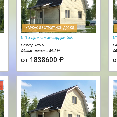
КАРКАС ИЗ СТРОГАНОЙ ДОСКИ
№15 Дом с мансардой 6х6
№
Размер: 6х6 м
Ра
2
Общая площадь: 59.21
Об
от 1838600
о
Ж