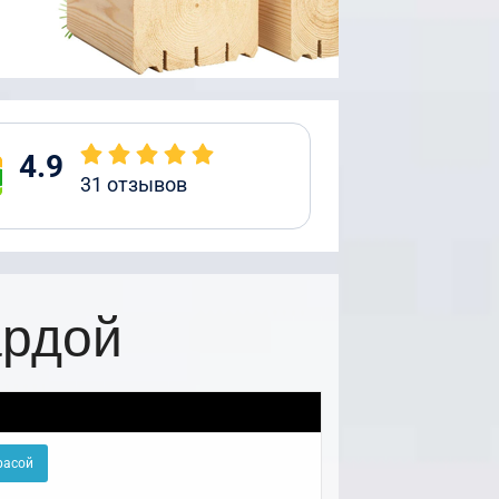
4.9
31
отзывов
ардой
расой