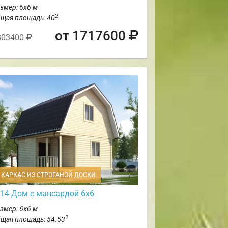
змер: 6х6 м
2
щая площадь: 40
от 1717600
803400
КАРКАС ИЗ СТРОГАНОЙ ДОСКИ
14 Дом с мансардой 6х6
змер: 6х6 м
2
щая площадь: 54.53