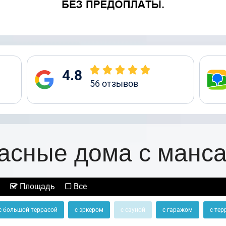
4.8
56
отзывов
асные дома с манс
Площадь
Все
с большой террасой
с эркером
с сауной
с гаражом
с тер