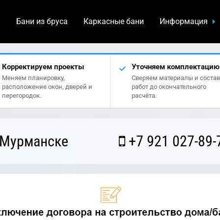
а
Бани из бруса
Каркасные бани
Информация
Корректируем проекты
Уточняем комплектацию
Меняем планировку,
Сверяем материалы и состав
расположение окон, дверей и
работ до окончательного
перегородок.
расчёта.
 Мурманске
+7 921 027-89-