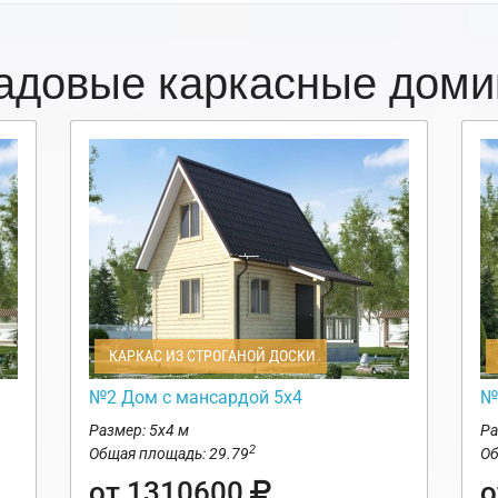
адовые каркасные доми
КАРКАС ИЗ СТРОГАНОЙ ДОСКИ
№2 Дом с мансардой 5х4
№
Размер: 5х4 м
Ра
2
Общая площадь: 29.79
Об
от 1310600
о