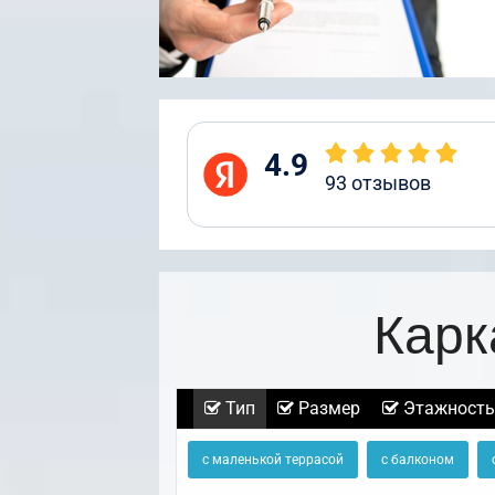
4.9
93
отзывов
Карк
Тип
Размер
Этажность
с маленькой террасой
с балконом