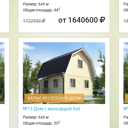
Размер: 6х6 м
Ра
2
Общая площадь: 44
Об
от 1640600
1722550
1
КАРКАС ИЗ СТРОГАНОЙ ДОСКИ
№13 Дом с мансардой 6х6
№
Размер: 6х6 м
Ра
2
Общая площадь: 55
Об