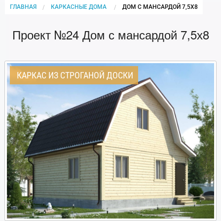
ГЛАВНАЯ
КАРКАСНЫЕ ДОМА
CURRENT:
ДОМ С МАНСАРДОЙ 7,5Х8
Проект №24 Дом с мансардой 7,5х8
КАРКАС ИЗ СТРОГАНОЙ ДОСКИ