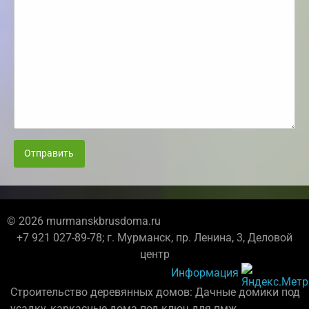
Отправить
© 2026 murmanskbrusdoma.ru
+7 921 027-89-78; г. Мурманск, пр. Ленина, 3, Деловой
центр
Информация
Строительство деревянных домов: Дачные домики под
усадку, каркасные дома под ключ для пмж.