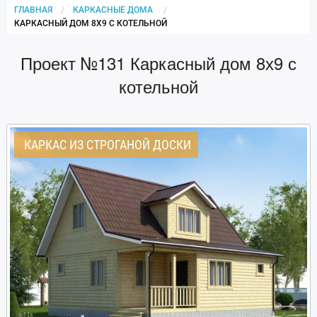
ГЛАВНАЯ
КАРКАСНЫЕ ДОМА
CURRENT:
КАРКАСНЫЙ ДОМ 8Х9 С КОТЕЛЬНОЙ
Проект №131 Каркасный дом 8х9 с
котельной
КАРКАС ИЗ СТРОГАНОЙ ДОСКИ