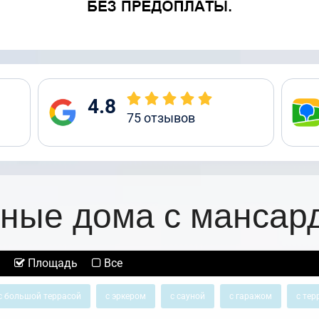
4.8
75
отзывов
ные дома с мансар
Площадь
Все
с большой террасой
с эркером
с сауной
с гаражом
с тер