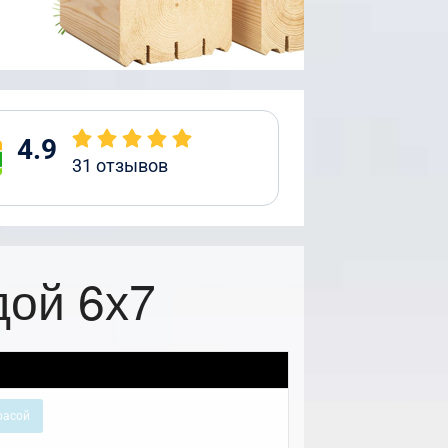
4.9
31
отзывов
дой 6х7
расой