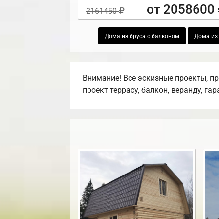
от 2058600
2161450
Дома из бруса с балконом
Дома из 
Внимание! Все эскизные проекты, п
проект террасу, балкон, веранду, га