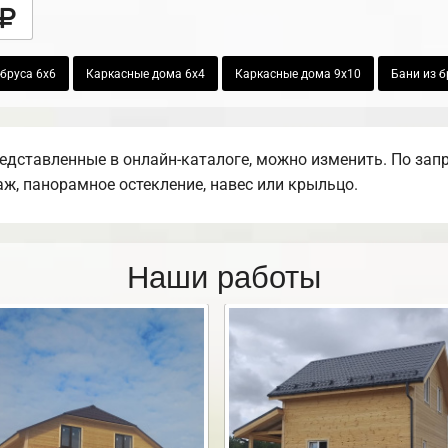
бруса 6х6
Каркасные дома 6х4
Каркасные дома 9х10
Бани из б
редставленные в онлайн-каталоге, можно изменить. По зап
раж, панорамное остекление, навес или крыльцо.
Наши работы