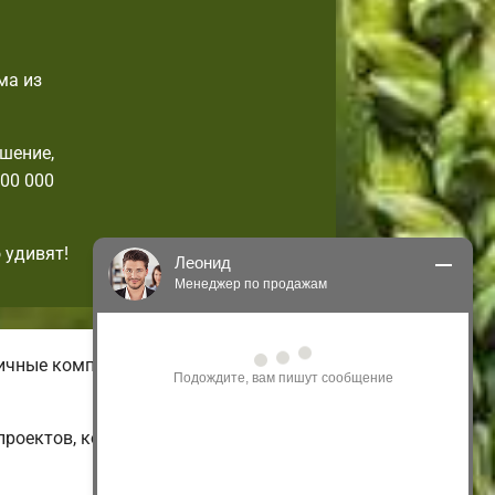
ма из
шение,
00 000
 удивят!
Леонид
Менеджер по продажам
Здравствуйте! Я могу 
личные комплектации домов с
проконсультировать Вас по нашим 
акциям и проектам.
Только что
проектов, которые можно изменить