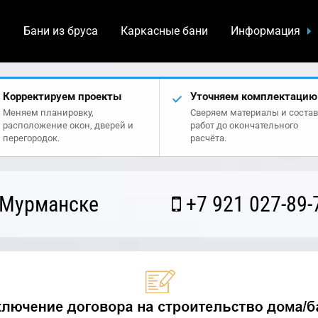
а
Бани из бруса
Каркасные бани
Информация
Корректируем проекты
Уточняем комплектацию
Меняем планировку,
Сверяем материалы и состав
расположение окон, дверей и
работ до окончательного
перегородок.
расчёта.
 Мурманске
+7 921 027-89-