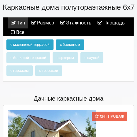
Каркасные дома полутораэтажные 6х7
Тип
Размер
Этажность
Площадь
Все
с маленькой террасой
с балконом
с большой террасой
с эркером
с сауной
с гаражом
с террасой
Дачные каркасные дома
ХИТ ПРОДАЖ