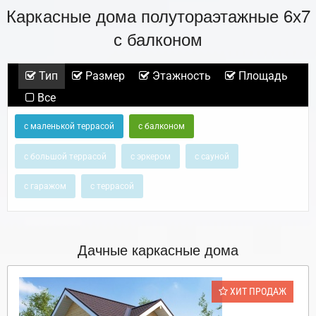
Каркасные дома полутораэтажные 6х7
с балконом
Тип
Размер
Этажность
Площадь
Все
с маленькой террасой
с балконом
с большой террасой
с эркером
с сауной
с гаражом
с террасой
Дачные каркасные дома
ХИТ ПРОДАЖ