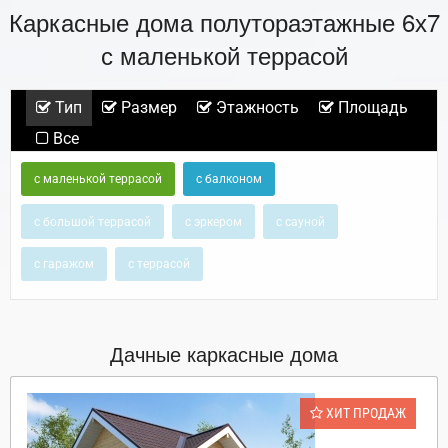
Каркасные дома полутораэтажные 6х7
с маленькой террасой
Тип
Размер
Этажность
Площадь
Все
с маленькой террасой
с балконом
с большой террасой
с эркером
с сауной
с гаражом
с террасой
Дачные каркасные дома
ХИТ ПРОДАЖ