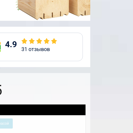
4.9
31
отзывов
5
расой