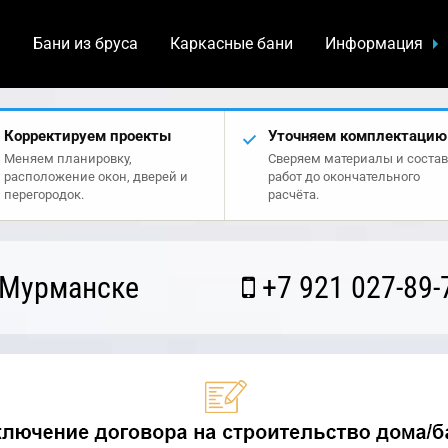
а
Бани из бруса
Каркасные бани
Информация
Корректируем проекты
Уточняем комплектацию
Меняем планировку,
Сверяем материалы и состав
расположение окон, дверей и
работ до окончательного
перегородок.
расчёта.
 Мурманске
+7 921 027-89-