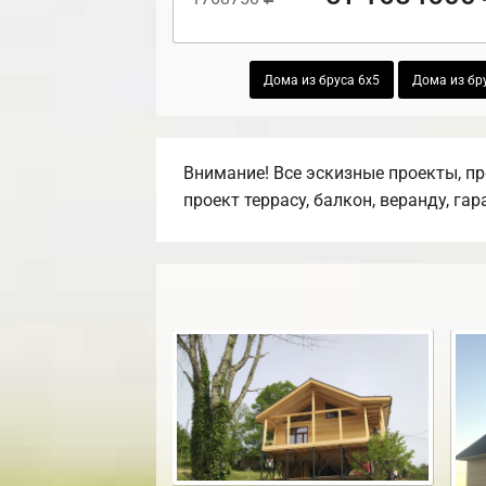
Дома из бруса 6х5
Дома из бр
Внимание! Все эскизные проекты, п
проект террасу, балкон, веранду, га