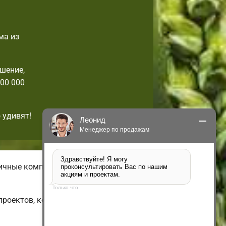
ма из
шение,
00 000
 удивят!
Леонид
Менеджер по продажам
Здравствуйте! Я могу 
личные комплектации домов с
проконсультировать Вас по нашим 
акциям и проектам.
Только что
проектов, которые можно изменить