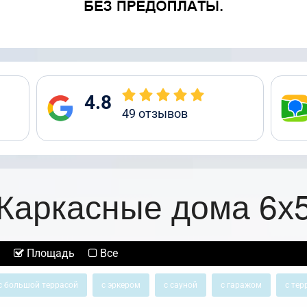
4.8
49
отзывов
Каркасные дома 6х
Площадь
Все
с большой террасой
с эркером
с сауной
с гаражом
с тер