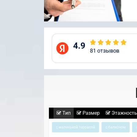
4.9
81
отзывов
Тип
Размер
Этажность
с маленькой террасой
с балконом