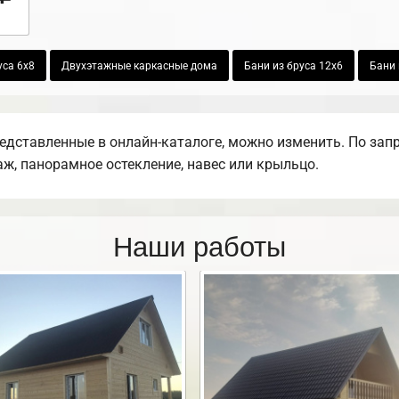
уса 6х8
Двухэтажные каркасные дома
Бани из бруса 12х6
Бани 
редставленные в онлайн-каталоге, можно изменить. По зап
раж, панорамное остекление, навес или крыльцо.
Наши работы