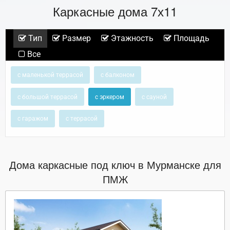
Каркасные дома 7х11
Тип
Размер
Этажность
Площадь
Все
с маленькой террасой
с балконом
с большой террасой
с эркером
с сауной
с гаражом
с террасой
Дома каркасные под ключ в Мурманске для
ПМЖ