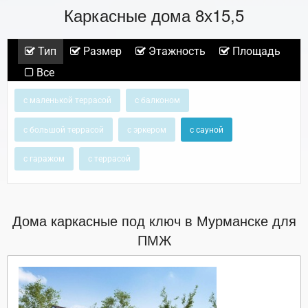
Каркасные дома 8х15,5
Тип
Размер
Этажность
Площадь
Все
с маленькой террасой
с балконом
с большой террасой
с эркером
с сауной
с гаражом
с террасой
Дома каркасные под ключ в Мурманске для
ПМЖ