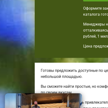
Оформите зак
каталога гот
Менеджеры на
отталкиваясь
рублей, 1 ми
Цена предлож
Готовы предложить доступные по це
небольшой площадью.
Вы сможете найти простые, но ком
по своим вкусам.
Мы можем предложить привлекатель