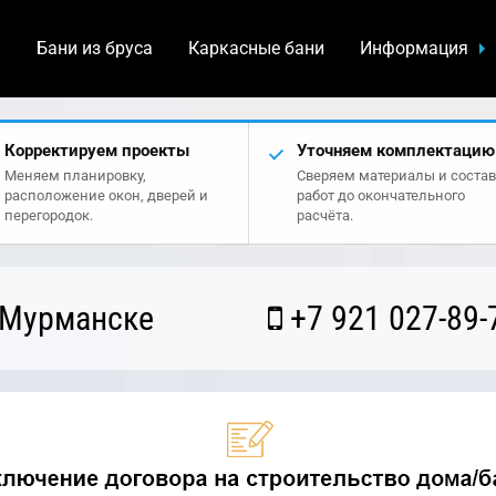
а
Бани из бруса
Каркасные бани
Информация
Корректируем проекты
Уточняем комплектацию
Меняем планировку,
Сверяем материалы и состав
расположение окон, дверей и
работ до окончательного
перегородок.
расчёта.
 Мурманске
+7 921 027-89-