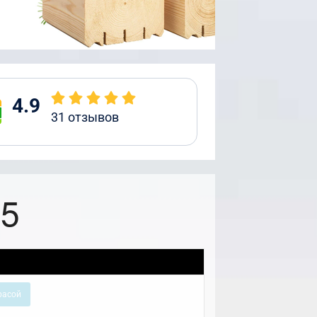
4.9
31
отзывов
,5
расой