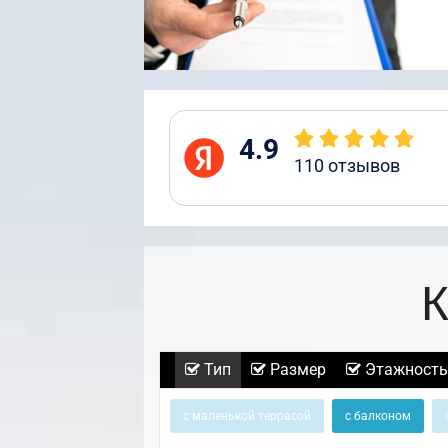
4.9
110
отзывов
К
Тип
Размер
Этажность
с маленькой террасой
с балконом