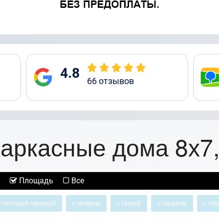
4.8
66
отзывов
аркасные дома 8х7
Площадь
Все
с большой террасой
с эркером
с сауной
с гаражом
с тер