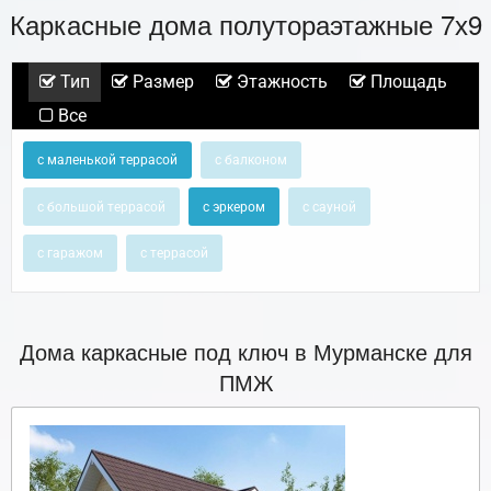
Каркасные дома полутораэтажные 7х9
Тип
Размер
Этажность
Площадь
Все
с маленькой террасой
с балконом
с большой террасой
с эркером
с сауной
с гаражом
с террасой
Дома каркасные под ключ в Мурманске для
ПМЖ