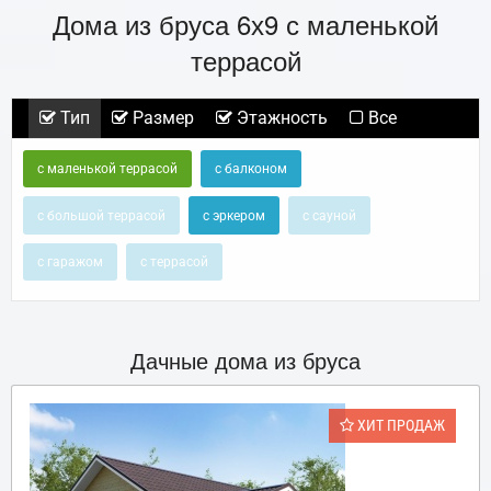
Дома из бруса 6х9 с маленькой
террасой
Тип
Размер
Этажность
Все
с маленькой террасой
с балконом
с большой террасой
с эркером
с сауной
с гаражом
с террасой
Дачные дома из бруса
ХИТ ПРОДАЖ