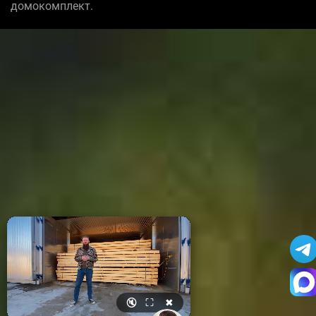
домокомплект.
🔇
⛶
✖