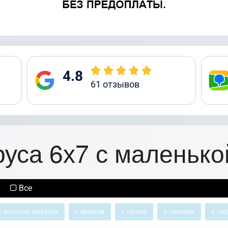
4.8
61
отзывов
руса 6х7 с маленько
Все
с большой террасой
с эркером
с сауной
с гаражом
с тер