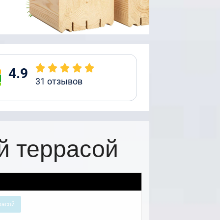
4.9
31
отзывов
й террасой
расой