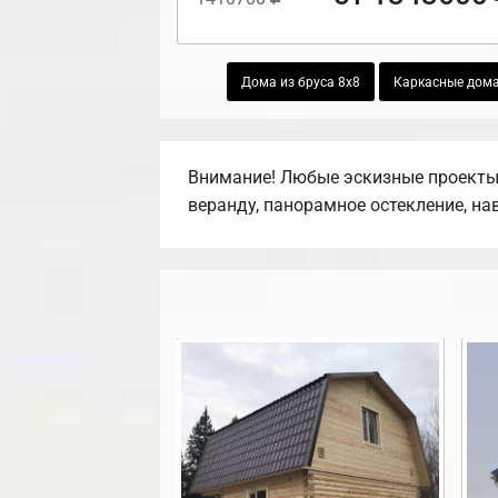
Дома из бруса 8х8
Каркасные дома
Внимание! Любые эскизные проекты,
веранду, панорамное остекление, на