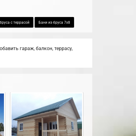
бруса с террасой
Бани из бруса 7х8
авить гараж, балкон, террасу,