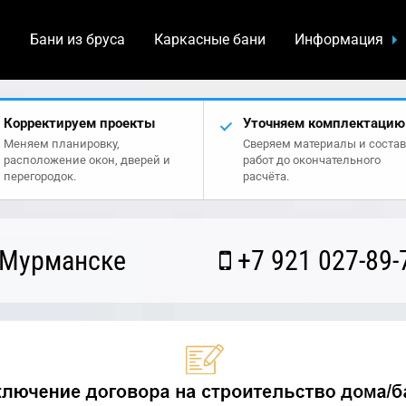
а
Бани из бруса
Каркасные бани
Информация
Корректируем проекты
Уточняем комплектацию
Меняем планировку,
Сверяем материалы и состав
расположение окон, дверей и
работ до окончательного
перегородок.
расчёта.
 Мурманске
+7 921 027-89-