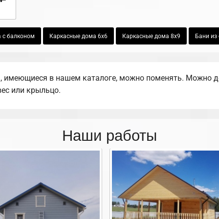
 с балконом
Каркасные дома 6х6
Каркасные дома 8х9
Бани из 
 имеющиеся в нашем каталоге, можно поменять. Можно доб
вес или крыльцо.
Наши работы