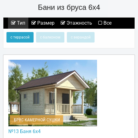
Бани из бруса 6х4
Тип
Размер
Этажность
Все
с террасой
с балконом
с верандой
БРУС КАМЕРНОЙ СУШКИ
№13 Баня 6х4