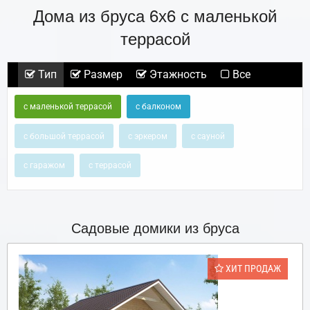
Дома из бруса 6х6 с маленькой
террасой
Тип
Размер
Этажность
Все
с маленькой террасой
с балконом
с большой террасой
с эркером
с сауной
с гаражом
с террасой
Садовые домики из бруса
ХИТ ПРОДАЖ