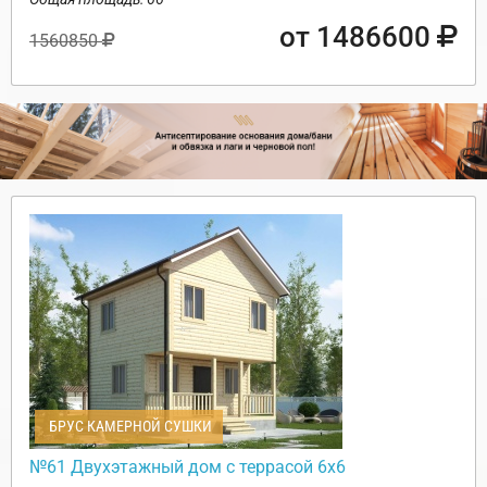
от 1486600
1560850
БРУС КАМЕРНОЙ СУШКИ
№61 Двухэтажный дом с террасой 6х6