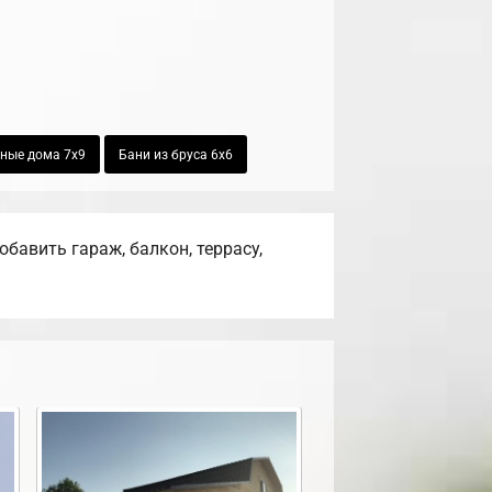
ные дома 7х9
Бани из бруса 6х6
авить гараж, балкон, террасу,