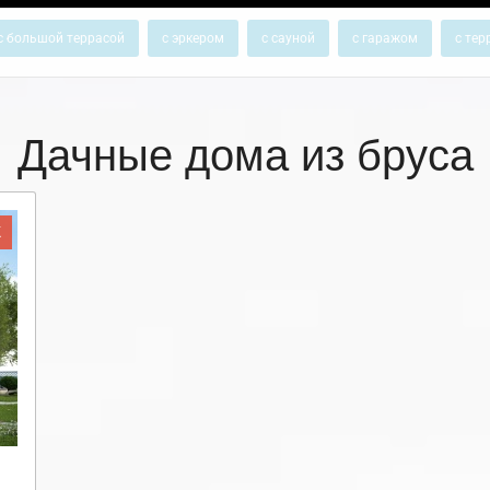
с большой террасой
с эркером
с сауной
с гаражом
с тер
Дачные дома из бруса
Ж