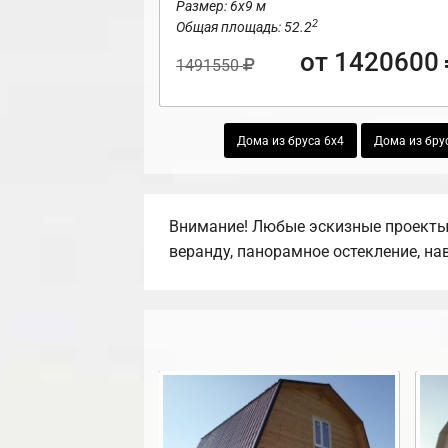
Размер: 6х9 м
2
Общая площадь: 52.2
от 1420600
1491550
Дома из бруса 6х4
Дома из бру
Внимание! Любые эскизные проекты,
веранду, панорамное остекление, на