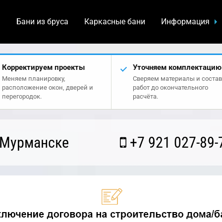
а
Бани из бруса
Каркасные бани
Информация
Корректируем проекты
Уточняем комплектацию
Меняем планировку,
Сверяем материалы и состав
расположение окон, дверей и
работ до окончательного
перегородок.
расчёта.
 Мурманске
+7 921 027-89-