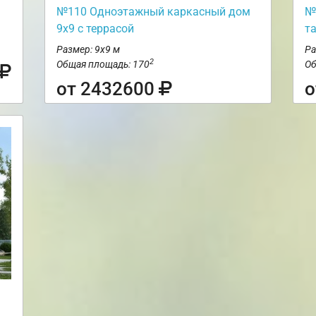
№110 Одноэтажный каркасный дом
№
9х9 с террасой
т
Размер: 9х9 м
Ра
2
Общая площадь: 170
Об
от 2432600
о