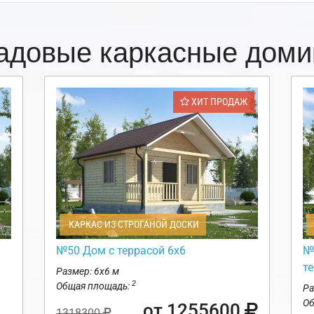
адовые каркасные доми
ХИТ ПРОДАЖ
КАРКАС ИЗ СТРОГАНОЙ ДОСКИ
№50 Дом с террасой 6х6
№
те
Размер: 6х6 м
2
Общая площадь:
Ра
Об
от 1255600
1318300