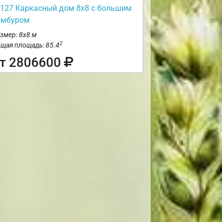
127 Каркасный дом 8х8 с большим
амбуром
змер: 8х8 м
2
щая площадь: 85.4
т 2806600