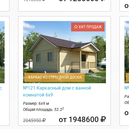
о
ХИТ ПРОДАЖ
КАРКАС ИЗ СТРОГАНОЙ ДОСКИ
с
№121 Каркасный дом с ванной
№
комнатой 6х9
Ра
Об
Размер: 6х9 м
2
Общая площадь: 52.2
о
от 1948600
2045950