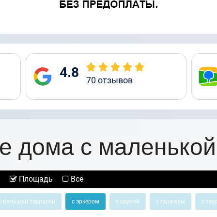
4.8
70
отзывов
е дома с маленькой
Площадь
Все
с большой террасой
с эркером
с сауной
с гаражом
с тер