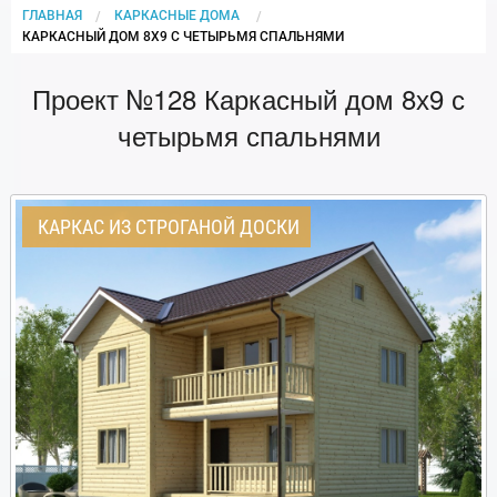
ГЛАВНАЯ
КАРКАСНЫЕ ДОМА
CURRENT:
КАРКАСНЫЙ ДОМ 8Х9 С ЧЕТЫРЬМЯ СПАЛЬНЯМИ
Проект №128 Каркасный дом 8х9 с
четырьмя спальнями
КАРКАС ИЗ СТРОГАНОЙ ДОСКИ