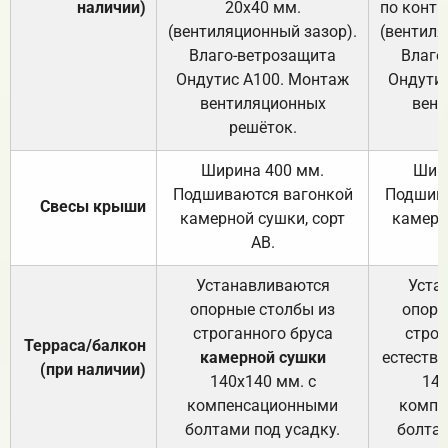
наличии)
20х40 мм.
по контр
(вентиляционный зазор).
(вентиля
Влаго-ветрозащита
Влаго
Ондутис А100. Монтаж
Ондути
вентиляционных
вент
решёток.
Ширина 400 мм.
Шир
Подшиваются вагонкой
Подшива
Свесы крыши
камерной сушки, сорт
камерн
АВ.
Устанавливаются
Уста
опорные столбы из
опорн
строганного бруса
строг
Терраса/балкон
камерной сушки
естеств
(при наличии)
140х140 мм. с
140
компенсационными
компе
болтами под усадку.
болтам