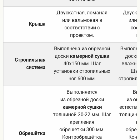
Двускатная, ломаная
Двуска
или вальмовая в
или 
Крыша
соответствии с
соо
проектом.
п
Выполнена из обрезной
Выполне
доски
камерной сушки
доски
Стропильная
40х150 мм. Шаг
влажно
система
установки стропильных
Шаг
ног 600 мм.
стропиль
Выполняется
Вы
из обрезной доски
из об
камерной сушки
естеств
толщиной 20-22 мм. Шаг
толщино
крепления
к
обрешетки 300 мм.
обреш
Обрешётка
Контробрешётка
Конт