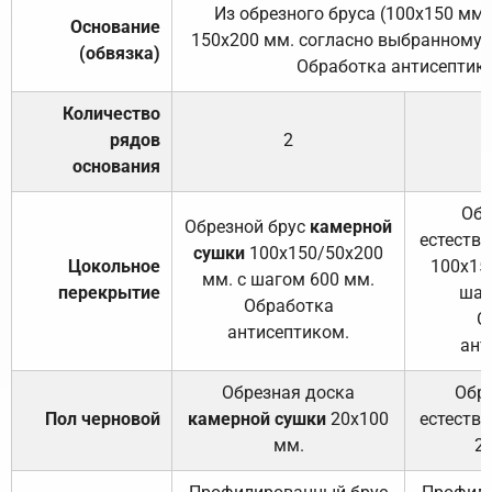
Из обрезного бруса (100х150 мм.
Основание
150х200 мм. согласно выбранному с
(обвязка)
Обработка антисептик
Количество
рядов
2
основания
Обр
Обрезной брус
камерной
естеств
сушки
100х150/50х200
Цокольное
100х15
мм. с шагом 600 мм.
перекрытие
шаг
Обработка
О
антисептиком.
ант
Обрезная доска
Обр
Пол черновой
камерной сушки
20х100
естеств
мм.
2