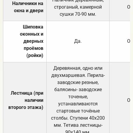
Наличники на
строганый, камерной
От
окна и двери
сушки 70-90 мм.
Шиповка
оконных и
дверных
Да.
От
проёмов
(ройки)
Деревянная, одно или
двухмаршевая. Перила-
заводские резные,
балясины- заводские
Лестница (при
точеные,
наличии
От
устанавливаются
второго этажа)
стартовые точёные
столбы. Ступени 40х200
мм. Тетива лестницы-
90х140 мм.