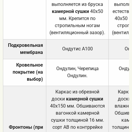
выполняется из бруска
выполня
камерной сушки
40х50
естеств
мм. Крепится по
40х50 м
стропильным ногам
строп
(вентиляционный зазор).
(вентиля
Подкровельная
Ондутис А100
Он
мембрана
Кровельное
Ондулин, Черепица
Ондул
покрытие (на
Ондулин.
выбор)
Каркас из обрезной
Карка
доски
камерной сушки
доски
40х150 мм. Обшиваются
влажно
вагонкой камерной
Обшива
сушки толщиной 16 мм.
каме
Фронтоны (при
сорт АВ по контррейке
толщиной