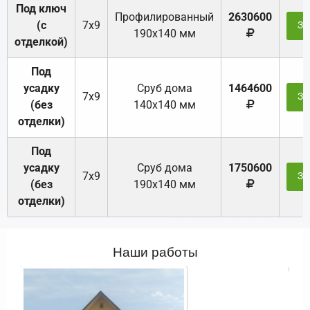
Под ключ
Профилированный
2630600
(с
7х9
За
190х140 мм
отделкой)
Под
усадку
Cруб дома
1464600
7х9
За
(без
140х140 мм
отделки)
Под
усадку
Cруб дома
1750600
7х9
За
(без
190х140 мм
отделки)
Наши работы