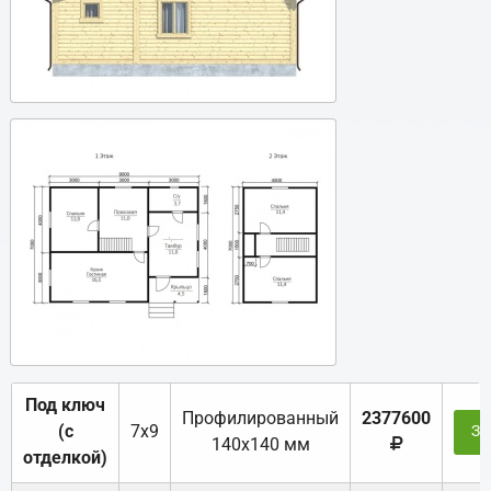
Под ключ
Профилированный
2377600
(с
7х9
За
140х140 мм
отделкой)