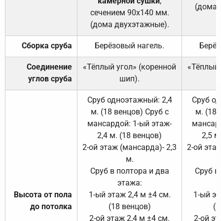
камерной сушки
,
(дома 
сечением 90х140 мм.
(дома двухэтажные).
Сборка сруба
Берёзовый нагель.
Берёз
Соединение
«Тёплый угол» (коренной
«Тёплый 
углов сруба
шип).
Сруб одноэтажный: 2,4
Сруб од
м. (18 венцов) Сруб с
м. (18
мансардой: 1-ый этаж-
мансард
2,4 м. (18 венцов)
2,5 м
2-ой этаж (мансарда)- 2,3
2-ой этаж
м.
Сруб в полтора и два
Сруб в
этажа:
Высота от пола
1-ый этаж 2,4 м ±4 см.
1-ый эт
до потолка
(18 венцов)
(1
2-ой этаж 2,4 м ±4 см.
2-ой эт