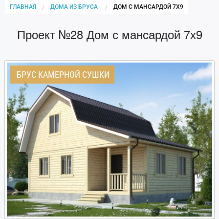
ГЛАВНАЯ
ДОМА ИЗ БРУСА
CURRENT:
ДОМ С МАНСАРДОЙ 7Х9
Проект №28 Дом с мансардой 7х9
БРУС КАМЕРНОЙ СУШКИ