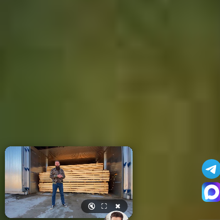
🔇
⛶
✖