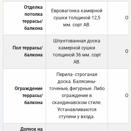
Отделка
Евровагонка камерной
потолка
сушки толщиной 12,5
От
террасы/
мм. сорт АВ.
балкона
Шпунтованная доска
Пол террасы/
камерной сушки
От
балкона
толщиной 36 мм. сорт
АВ.
Перила- строганая
доска. Балясины-
Ограждение
точеные, фигурные. Либо
террасы/
ограждение в
От
балкона
скандинавском стиле.
Устанавливаются
ступени у входа.
Допуск на