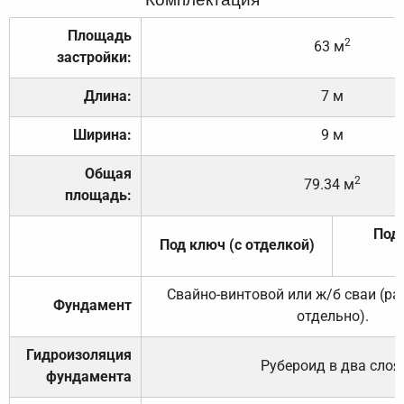
Площадь
2
63 м
застройки:
Длина:
7 м
Ширина:
9 м
Общая
2
79.34 м
площадь:
Под 
Под ключ (с отделкой)
Свайно-винтовой или ж/б сваи (р
Фундамент
отдельно).
Гидроизоляция
Рубероид в два слоя
фундамента