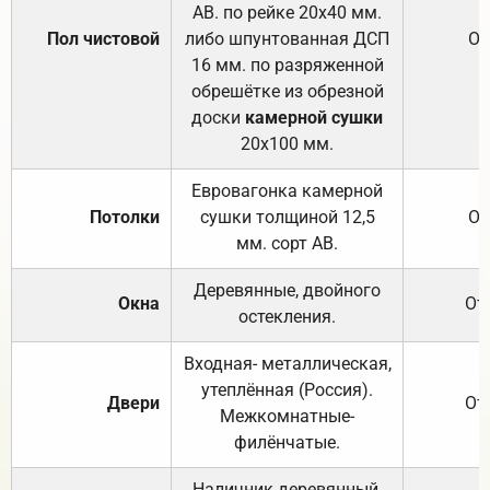
АВ. по рейке 20х40 мм.
Пол чистовой
либо шпунтованная ДСП
От
16 мм. по разряженной
обрешётке из обрезной
доски
камерной сушки
20х100 мм.
Евровагонка камерной
Потолки
сушки толщиной 12,5
От
мм. сорт АВ.
Деревянные, двойного
Окна
От
остекления.
Входная- металлическая,
утеплённая (Россия).
Двери
От
Межкомнатные-
филёнчатые.
Наличник деревянный,