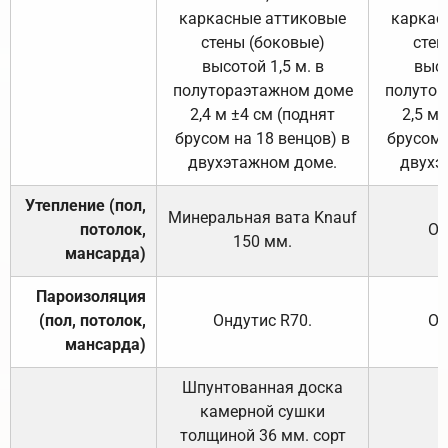
каркасные аттиковые
каркас
стены (боковые)
стен
высотой 1,5 м. в
высо
полутораэтажном доме
полутор
2,4 м ±4 см (поднят
2,5 м 
брусом на 18 венцов) в
брусом 
двухэтажном доме.
двухэ
Утепление (пол,
Минеральная вата
Knauf
потолок,
От
150
мм.
мансарда)
Пароизоляция
(пол, потолок,
Ондутис
R70
.
От
мансарда)
Шпунтованная доска
камерной сушки
толщиной 36 мм. сорт