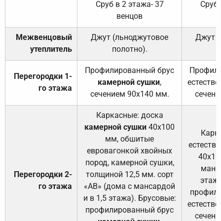
Сруб в 2 этажа- 37
Сруб 
венцов
Межвенцовый
Джут (льноджутовое
Джут 
утеплитель
полотно).
п
Профилированный брус
Профили
Перегородки 1-
камерной сушки
,
естестве
го этажа
сечением 90х140 мм.
сечени
Каркасные: доска
камерной сушки
40х100
Карк
мм, обшитые
естеств
евровагонкой хвойных
40х10
пород, камерной сушки,
манса
Перегородки 2-
толщиной 12,5 мм. сорт
этажа
го этажа
«АВ» (дома с мансардой
профили
и в 1,5 этажа). Брусовые:
естестве
профилированный брус
сечени