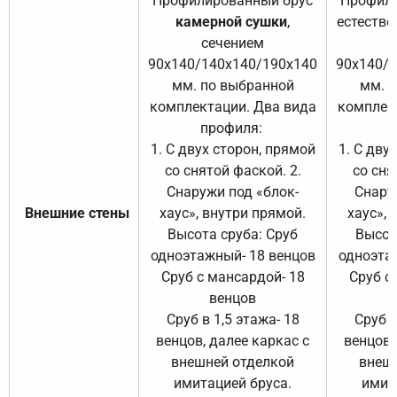
Профилированный брус
Профили
камерной сушки
,
естестве
сечением
с
90х140/140х140/190х140
90х140/
мм. по выбранной
мм. 
комплектации. Два вида
комплек
профиля:
п
1. С двух сторон, прямой
1. С дву
со снятой фаской. 2.
со сня
Снаружи под «блок-
Снару
Внешние стены
хаус», внутри прямой.
хаус», 
Высота сруба: Сруб
Высот
одноэтажный- 18 венцов
одноэта
Сруб с мансардой- 18
Сруб с
венцов
Сруб в 1,5 этажа- 18
Сруб в
венцов, далее каркас с
венцов,
внешней отделкой
внеш
имитацией бруса.
имит