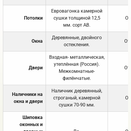
Евровагонка камерной
Потолки
сушки толщиной 12,5
От
мм. сорт АВ.
Деревянные, двойного
Окна
От
остекления.
Входная- металлическая,
утеплённая (Россия).
Двери
От
Межкомнатные-
филёнчатые.
Наличник деревянный,
Наличники на
строганый, камерной
От
окна и двери
сушки 70-90 мм.
Шиповка
оконных и