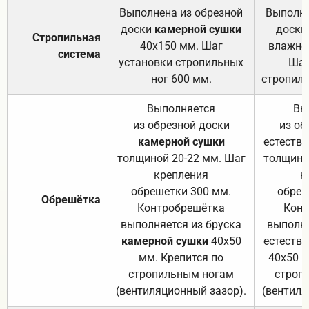
Выполнена из обрезной
Выполне
доски
камерной сушки
доски
Стропильная
40х150 мм. Шаг
влажно
система
установки стропильных
Шаг
ног 600 мм.
стропиль
Выполняется
Вы
из обрезной доски
из об
камерной сушки
естеств
толщиной 20-22 мм. Шаг
толщино
крепления
к
обрешетки 300 мм.
обреш
Обрешётка
Контробрешётка
Конт
выполняется из бруска
выполня
камерной сушки
40х50
естеств
мм. Крепится по
40х50 м
стропильным ногам
строп
(вентиляционный зазор).
(вентиля