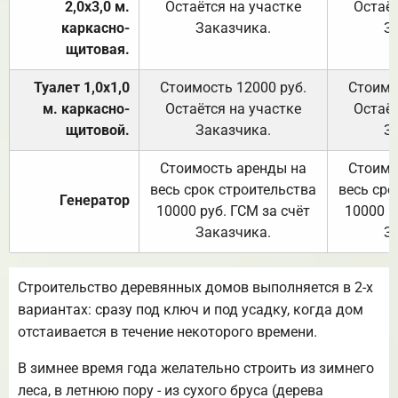
2,0х3,0 м.
Остаётся на участке
Остаёт
каркасно-
Заказчика.
З
щитовая.
Туалет 1,0х1,0
Стоимость 12000 руб.
Стоимо
м. каркасно-
Остаётся на участке
Остаёт
щитовой.
Заказчика.
З
Стоимость аренды на
Стоимо
весь срок строительства
весь сро
Генератор
10000 руб. ГСМ за счёт
10000 р
Заказчика.
З
Строительство деревянных домов выполняется в 2-х
вариантах: сразу под ключ и под усадку, когда дом
отстаивается в течение некоторого времени.
В зимнее время года желательно строить из зимнего
леса, в летнюю пору - из сухого бруса (дерева