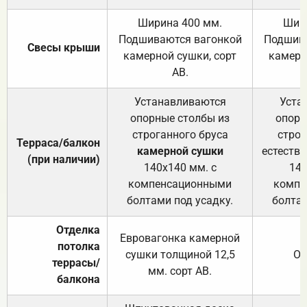
Ширина 400 мм.
Шир
Подшиваются вагонкой
Подшива
Свесы крыши
камерной сушки, сорт
камерн
АВ.
Устанавливаются
Уста
опорные столбы из
опорн
строганного бруса
строг
Терраса/балкон
камерной сушки
естеств
(при наличии)
140х140 мм. с
140
компенсационными
компе
болтами под усадку.
болтам
Отделка
Евровагонка камерной
потолка
сушки толщиной 12,5
От
террасы/
мм. сорт АВ.
балкона