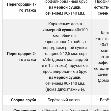
Профилированный брус
Профили
Перегородки 1-
камерной сушки
,
естестве
го этажа
сечением 90х140 мм.
сечени
Каркасные: доска
камерной сушки
40х100
Карк
мм, обшитые
естеств
евровагонкой хвойных
40х10
пород, камерной сушки,
манса
Перегородки 2-
толщиной 12,5 мм. сорт
этажа
го этажа
«АВ» (дома с мансардой
профили
и в 1,5 этажа). Брусовые:
естестве
профилированный брус
сечени
камерной сушки
,
(дома 
сечением 90х140 мм.
(дома двухэтажные).
Сборка сруба
Берёзовый нагель.
Берёз
Соединение
«Тёплый угол» (коренной
«Тёплый 