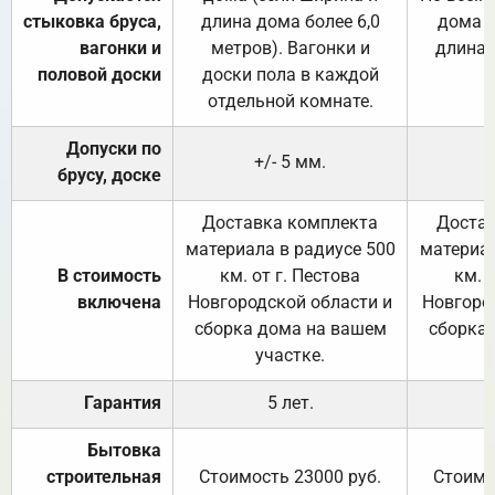
стыковка бруса,
длина дома более 6,0
дома (
вагонки и
метров). Вагонки и
длина 
половой доски
доски пола в каждой
отдельной комнате.
Допуски по
+/- 5 мм.
брусу, доске
Доставка комплекта
Достав
материала в радиусе 500
материал
В стоимость
км. от г. Пестова
км. 
включена
Новгородской области и
Новгоро
сборка дома на вашем
сборка
участке.
Гарантия
5 лет.
Бытовка
строительная
Стоимость 23000 руб.
Стоимо