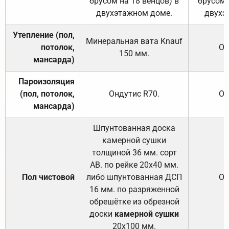
брусом на 18 венцов) в
брусом 
двухэтажном доме.
двухэ
Утепление (пол,
Минеральная вата
Knauf
потолок,
От
150
мм.
мансарда)
Пароизоляция
(пол, потолок,
Ондутис
R70
.
От
мансарда)
Шпунтованная доска
камерной сушки
толщиной 36 мм. сорт
АВ. по рейке 20х40 мм.
Пол чистовой
либо шпунтованная ДСП
От
16 мм. по разряженной
обрешётке из обрезной
доски
камерной сушки
20х100 мм.