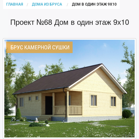
ГЛАВНАЯ
ДОМА ИЗ БРУСА
CURRENT:
ДОМ В ОДИН ЭТАЖ 9Х10
Проект №68 Дом в один этаж 9х10
БРУС КАМЕРНОЙ СУШКИ