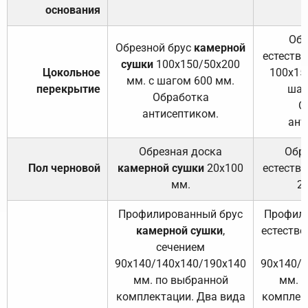
основания
Обр
Обрезной брус
камерной
естеств
сушки
100х150/50х200
Цокольное
100х15
мм. с шагом 600 мм.
перекрытие
шаг
Обработка
О
антисептиком.
ант
Обрезная доска
Обр
Пол черновой
камерной сушки
20х100
естеств
мм.
2
Профилированный брус
Профили
камерной сушки
,
естестве
сечением
с
90х140/140х140/190х140
90х140/
мм. по выбранной
мм. 
комплектации. Два вида
комплек