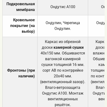
Подкровельная
Ондутис А100
Он
мембрана
Кровельное
Ондулин, Черепица
Ондул
покрытие (на
Ондулин.
выбор)
Каркас из обрезной
Карка
доски
камерной сушки
доски
40х150 мм. Обшиваются
влажно
вагонкой камерной
Обшива
сушки толщиной 16 мм.
каме
Фронтоны (при
сорт АВ по контррейке
толщиной
наличии)
20х40 мм.
по контр
(вентиляционный зазор).
(вентиля
Влаго-ветрозащита
Влаго
Ондутис А100. Монтаж
Ондути
вентиляционных
вент
решёток.