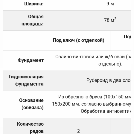
Ширина:
9 м
Общая
2
78 м
площадь:
Под 
Под ключ (с отделкой)
Свайно-винтовой или ж/б сваи (р
Фундамент
отдельно).
Гидроизоляция
Рубероид в два слоя
фундамента
Из обрезного бруса (100х150 мм.
Основание
150х200 мм. согласно выбранному с
(обвязка)
Обработка антисептик
Количество
рядов
2