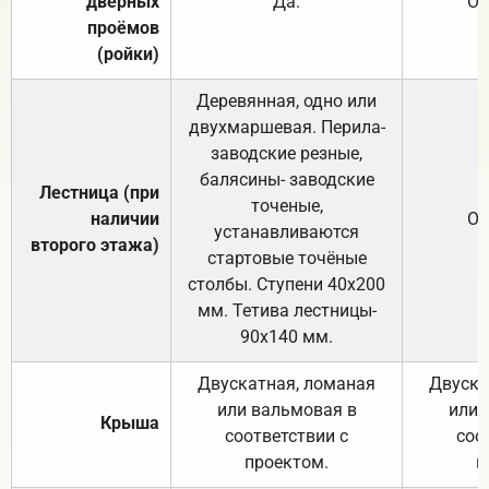
дверных
Да.
От
проёмов
(ройки)
Деревянная, одно или
двухмаршевая. Перила-
заводские резные,
балясины- заводские
Лестница (при
точеные,
наличии
От
устанавливаются
второго этажа)
стартовые точёные
столбы. Ступени 40х200
мм. Тетива лестницы-
90х140 мм.
Двускатная, ломаная
Двуска
или вальмовая в
или 
Крыша
соответствии с
соо
проектом.
п