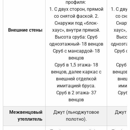
профиля:
п
1. С двух сторон, прямой
1. С дву
со снятой фаской. 2.
со сня
Снаружи под «блок-
Снару
Внешние стены
хаус», внутри прямой.
хаус», 
Высота сруба: Сруб
Высот
одноэтажный- 18 венцов
одноэта
Сруб с мансардой- 18
Сруб с
венцов
Сруб в 1,5 этажа- 18
Сруб в
венцов, далее каркас с
венцов,
внешней отделкой
внеш
имитацией бруса.
имит
Сруб в 2 этажа- 37
Сруб 
венцов
Межвенцовый
Джут (льноджутовое
Джут 
утеплитель
полотно).
п