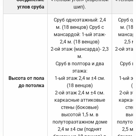
углов сруба
шип).
Сруб одноэтажный: 2,4
Сруб од
м. (18 венцов) Сруб с
м. (18
мансардой: 1-ый этаж-
мансард
2,4 м. (18 венцов)
2,5 м
2-ой этаж (мансарда)- 2,3
2-ой этаж
м.
Сруб в полтора и два
Сруб в
этажа:
Высота от пола
1-ый этаж 2,4 м ±4 см.
1-ый эт
до потолка
(18 венцов)
(1
2-ой этаж 2,4 м ±4 см.
2-ой эт
каркасные аттиковые
каркас
стены (боковые)
стен
высотой 1,5 м. в
высо
полутораэтажном доме
полутор
2,4 м ±4 см (поднят
2,5 м 