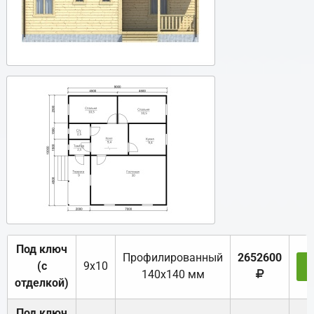
Под ключ
Профилированный
2652600
(с
9х10
З
140х140 мм
отделкой)
Под ключ