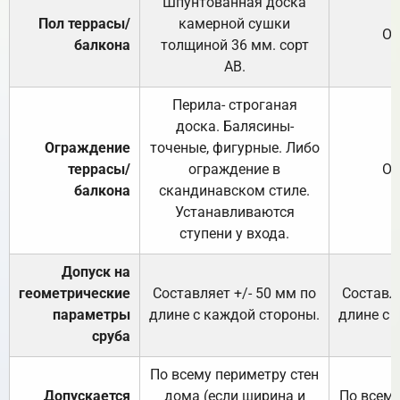
Шпунтованная доска
Пол террасы/
камерной сушки
От
балкона
толщиной 36 мм. сорт
АВ.
Перила- строганая
доска. Балясины-
Ограждение
точеные, фигурные. Либо
террасы/
ограждение в
От
балкона
скандинавском стиле.
Устанавливаются
ступени у входа.
Допуск на
геометрические
Составляет +/- 50 мм по
Составля
параметры
длине с каждой стороны.
длине с 
сруба
По всему периметру стен
Допускается
дома (если ширина и
По всему