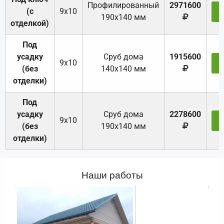
Профилированный
2971600
(с
9х10
З
190х140 мм
отделкой)
Под
усадку
Cруб дома
1915600
9х10
З
(без
140х140 мм
отделки)
Под
усадку
Cруб дома
2278600
9х10
З
(без
190х140 мм
отделки)
Наши работы