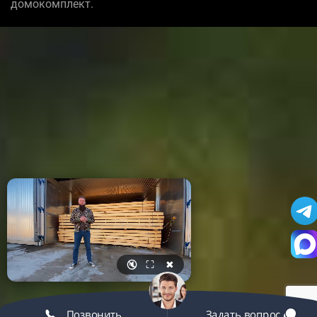
домокомплект.
🔇
⛶
✖
Позвонить
Задать вопрос