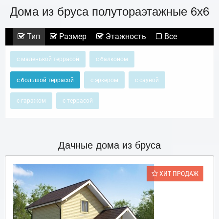
Дома из бруса полутораэтажные 6х6
Тип
Размер
Этажность
Все
с маленькой террасой
с балконом
с большой террасой
с эркером
с сауной
с гаражом
с террасой
Дачные дома из бруса
ХИТ ПРОДАЖ