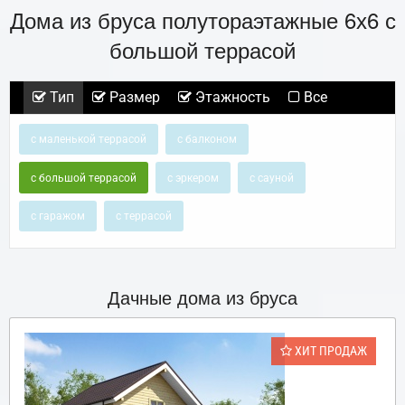
Дома из бруса полутораэтажные 6х6 с
большой террасой
Тип
Размер
Этажность
Все
с маленькой террасой
с балконом
с большой террасой
с эркером
с сауной
с гаражом
с террасой
Дачные дома из бруса
ХИТ ПРОДАЖ