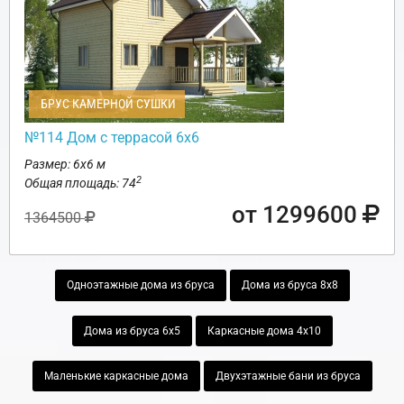
БРУС КАМЕРНОЙ СУШКИ
№114 Дом с террасой 6х6
Размер: 6х6 м
2
Общая площадь: 74
от 1299600
1364500
Одноэтажные дома из бруса
Дома из бруса 8х8
Дома из бруса 6х5
Каркасные дома 4х10
Маленькие каркасные дома
Двухэтажные бани из бруса