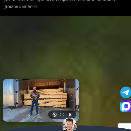
домокомплект.
🔇
⛶
✖