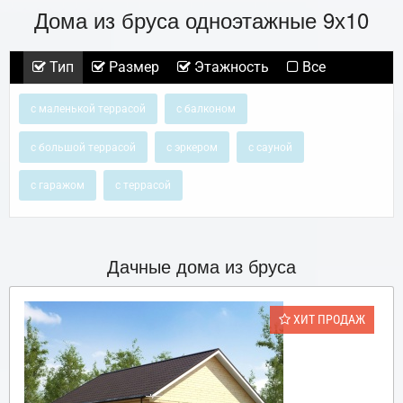
Дома из бруса одноэтажные 9х10
Тип
Размер
Этажность
Все
с маленькой террасой
с балконом
с большой террасой
с эркером
с сауной
с гаражом
с террасой
Дачные дома из бруса
ХИТ ПРОДАЖ