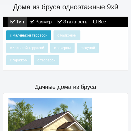
Дома из бруса одноэтажные 9х9
Тип
Размер
Этажность
Все
с маленькой террасой
с балконом
с большой террасой
с эркером
с сауной
с гаражом
с террасой
Дачные дома из бруса