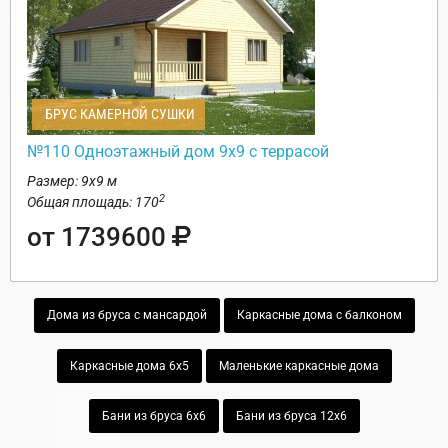
БРУС КАМЕРНОЙ СУШКИ
№110 Одноэтажный дом 9х9 с террасой
Размер: 9х9 м
2
Общая площадь: 170
от 1739600
Дома из бруса с мансардой
Каркасные дома с балконом
Каркасные дома 6х5
Маленькие каркасные дома
Бани из бруса 6х6
Бани из бруса 12х6