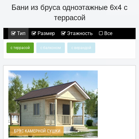
Бани из бруса одноэтажные 6х4 с
террасой
Тип
Размер
Этажность
Все
с террасой
с балконом
с верандой
БРУС КАМЕРНОЙ СУШКИ