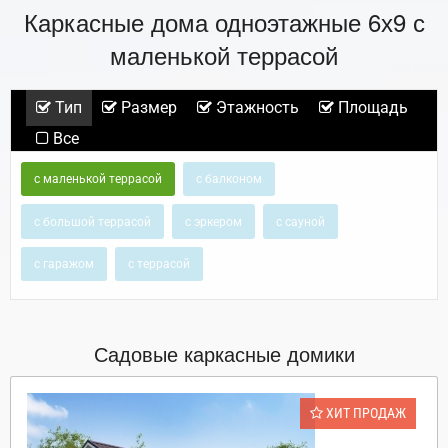
Каркасные дома одноэтажные 6х9 с
маленькой террасой
Тип
Размер
Этажность
Площадь
Все
с маленькой террасой
с балконом
с большой террасой
с эркером
с сауной
с гаражом
с террасой
Садовые каркасные домики
ХИТ ПРОДАЖ