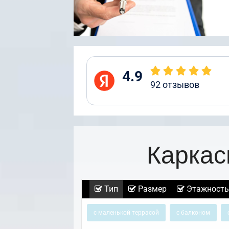
4.9
92
отзывов
Каркас
Тип
Размер
Этажность
с маленькой террасой
с балконом