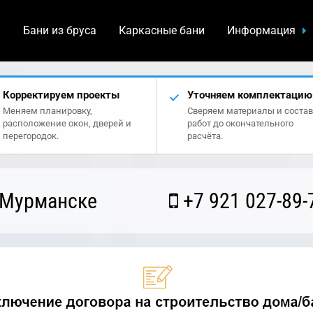
а
Бани из бруса
Каркасные бани
Информация
Корректируем проекты
Уточняем комплектацию
Меняем планировку,
Сверяем материалы и состав
расположение окон, дверей и
работ до окончательного
перегородок.
расчёта.
 Мурманске
+7 921 027-89-