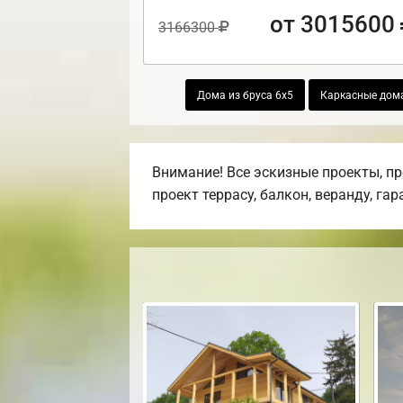
от 3015600
3166300
Дома из бруса 6х5
Каркасные дом
Внимание! Все эскизные проекты, п
проект террасу, балкон, веранду, га