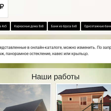
а 4х5
Каркасные дома 8х8
Бани из бруса 6х8
Одноэтажные бани
редставленные в онлайн-каталоге, можно изменить. По зап
раж, панорамное остекление, навес или крыльцо.
Наши работы