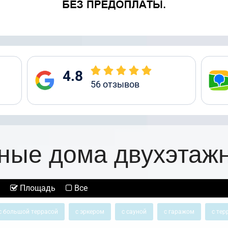
4.8
56
отзывов
ные дома двухэтаж
Площадь
Все
с большой террасой
с эркером
с сауной
с гаражом
с тер