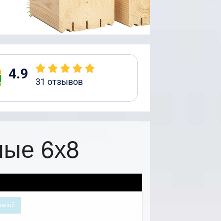
4.9
31
отзывов
ные 6х8
расой