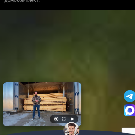
домокомплект.
🔇
⛶
✖