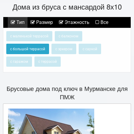
Дома из бруса с мансардой 8х10
Тип
Размер
Этажность
Все
с маленькой террасой
с балконом
с большой террасой
с эркером
с сауной
с гаражом
с террасой
Брусовые дома под ключ в Мурманске для
ПМЖ