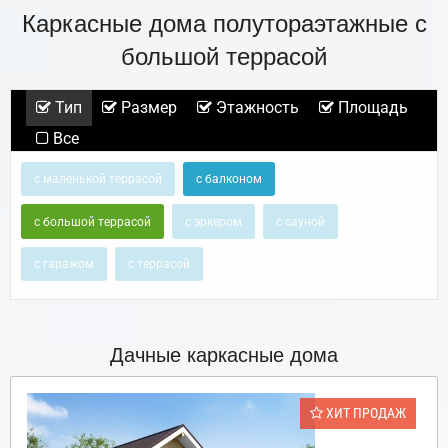
Каркасные дома полутораэтажные с
большой террасой
Тип
Размер
Этажность
Площадь
Все
с маленькой террасой
с балконом
с большой террасой
с эркером
с сауной
с гаражом
с террасой
Дачные каркасные дома
ХИТ ПРОДАЖ