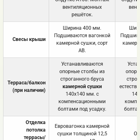
вентиляционных
вент
решёток.
Ширина 400 мм.
Шир
Подшиваются вагонкой
Подшива
Свесы крыши
камерной сушки, сорт
камерн
АВ.
Устанавливаются
Уста
опорные столбы из
опорн
строганного бруса
строг
Терраса/балкон
камерной сушки
естеств
(при наличии)
140х140 мм. с
140
компенсационными
компе
болтами под усадку.
болтам
Отделка
Евровагонка камерной
потолка
сушки толщиной 12,5
От
террасы/