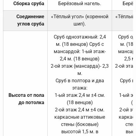
Сборка сруба
Берёзовый нагель.
Берёз
Соединение
«Тёплый угол» (коренной
«Тёплый 
углов сруба
шип).
Сруб одноэтажный: 2,4
Сруб од
м. (18 венцов) Сруб с
м. (18
мансардой: 1-ый этаж-
мансард
2,4 м. (18 венцов)
2,5 м
2-ой этаж (мансарда)- 2,3
2-ой этаж
м.
Сруб в полтора и два
Сруб в
этажа:
Высота от пола
1-ый этаж 2,4 м ±4 см.
1-ый эт
до потолка
(18 венцов)
(1
2-ой этаж 2,4 м ±4 см.
2-ой эт
каркасные аттиковые
каркас
стены (боковые)
стен
высотой 1,5 м. в
высо