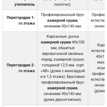
утеплитель
полотно).
п
Профилированный брус
Профили
Перегородки 1-
камерной сушки
,
естестве
го этажа
сечением 90х140 мм.
сечени
Каркасные: доска
камерной сушки
40х100
Карк
мм, обшитые
естеств
евровагонкой хвойных
40х10
пород, камерной сушки,
манса
Перегородки 2-
толщиной 12,5 мм. сорт
этажа
го этажа
«АВ» (дома с мансардой
профили
и в 1,5 этажа). Брусовые:
естестве
профилированный брус
сечени
камерной сушки
,
(дома 
сечением 90х140 мм.
(дома двухэтажные).