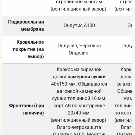
стропильным ногам
строп
(вентиляционный зазор).
(вентиля
Подкровельная
Ондутис А100
Он
мембрана
Кровельное
Ондулин, Черепица
Ондул
покрытие (на
Ондулин.
выбор)
Каркас из обрезной
Карка
доски
камерной сушки
доски
40х150 мм. Обшиваются
влажно
вагонкой камерной
Обшива
сушки толщиной 16 мм.
каме
Фронтоны (при
сорт АВ по контррейке
толщиной
наличии)
20х40 мм.
по контр
(вентиляционный зазор).
(вентиля
Влаго-ветрозащита
Влаго
Ондутис А100. Монтаж
Ондути