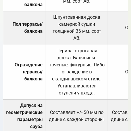
мм. сорт АВ.
балкона
Шпунтованная доска
Пол террасы/
камерной сушки
От
балкона
толщиной 36 мм. сорт
АВ.
Перила- строганая
доска. Балясины-
Ограждение
точеные, фигурные. Либо
террасы/
ограждение в
От
балкона
скандинавском стиле.
Устанавливаются
ступени у входа.
Допуск на
геометрические
Составляет +/- 50 мм по
Составля
параметры
длине с каждой стороны.
длине с 
сруба