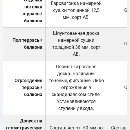
Евровагонка камерной
потолка
сушки толщиной 12,5
От
террасы/
мм. сорт АВ.
балкона
Шпунтованная доска
Пол террасы/
камерной сушки
От
балкона
толщиной 36 мм. сорт
АВ.
Перила- строганая
доска. Балясины-
Ограждение
точеные, фигурные. Либо
террасы/
ограждение в
От
балкона
скандинавском стиле.
Устанавливаются
ступени у входа.
Допуск на
геометрические
Составляет +/- 50 мм по
Составля