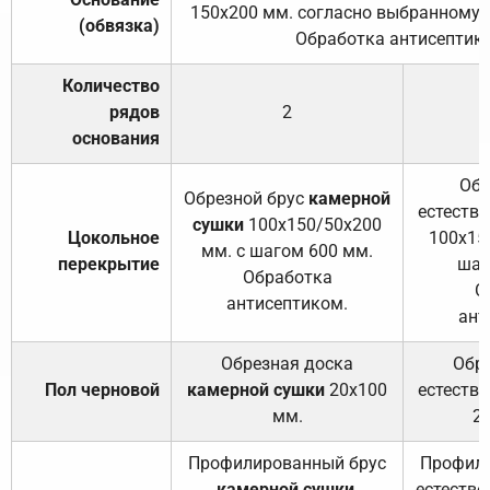
150х200 мм. согласно выбранному с
(обвязка)
Обработка антисептик
Количество
рядов
2
основания
Обр
Обрезной брус
камерной
естеств
сушки
100х150/50х200
Цокольное
100х15
мм. с шагом 600 мм.
перекрытие
шаг
Обработка
О
антисептиком.
ант
Обрезная доска
Обр
Пол черновой
камерной сушки
20х100
естеств
мм.
2
Профилированный брус
Профили
камерной сушки
,
естестве