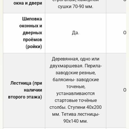
окна и двери
сушки 70-90 мм.
Шиповка
оконных и
дверных
Да.
От
проёмов
(ройки)
Деревянная, одно или
двухмаршевая. Перила-
заводские резные,
балясины- заводские
Лестница (при
точеные,
наличии
От
устанавливаются
второго этажа)
стартовые точёные
столбы. Ступени 40х200
мм. Тетива лестницы-
90х140 мм.