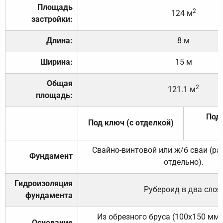
Площадь
2
124 м
застройки:
Длина:
8 м
Ширина:
15 м
Общая
2
121.1 м
площадь:
Под 
Под ключ (с отделкой)
Свайно-винтовой или ж/б сваи (р
Фундамент
отдельно).
Гидроизоляция
Рубероид в два слоя
фундамента
Из обрезного бруса (100х150 мм.
Основание