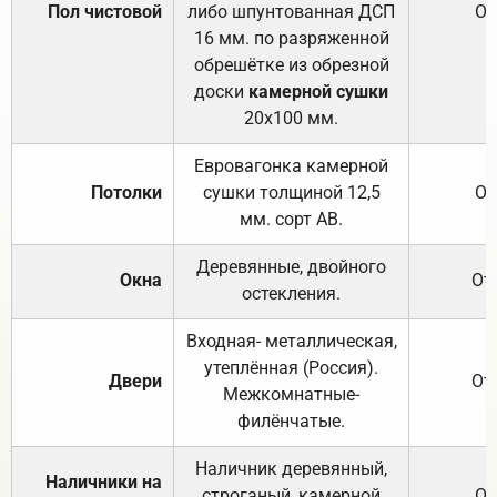
Пол чистовой
либо шпунтованная ДСП
От
16 мм. по разряженной
обрешётке из обрезной
доски
камерной сушки
20х100 мм.
Евровагонка камерной
Потолки
сушки толщиной 12,5
От
мм. сорт АВ.
Деревянные, двойного
Окна
От
остекления.
Входная- металлическая,
утеплённая (Россия).
Двери
От
Межкомнатные-
филёнчатые.
Наличник деревянный,
Наличники на
строганый, камерной
От