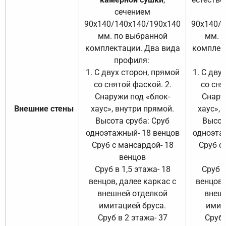
сечением
с
90х140/140х140/190х140
90х140/
мм. по выбранной
мм. 
комплектации. Два вида
комплек
профиля:
п
1. С двух сторон, прямой
1. С дву
со снятой фаской. 2.
со сня
Снаружи под «блок-
Снару
Внешние стены
хаус», внутри прямой.
хаус», 
Высота сруба: Сруб
Высот
одноэтажный- 18 венцов
одноэта
Сруб с мансардой- 18
Сруб с
венцов
Сруб в 1,5 этажа- 18
Сруб в
венцов, далее каркас с
венцов,
внешней отделкой
внеш
имитацией бруса.
имит
Сруб в 2 этажа- 37
Сруб 