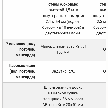
стены (боковые)
стен
высотой 1,5 м. в
высо
полутораэтажном доме
полутор
2,4 м ±4 см (поднят
2,5 м 
брусом на 18 венцов) в
брусом 
двухэтажном доме.
двухэ
Утепление (пол,
Минеральная вата
Knauf
потолок,
От
150
мм.
мансарда)
Пароизоляция
(пол, потолок,
Ондутис
R70
.
От
мансарда)
Шпунтованная доска
камерной сушки
толщиной 36 мм. сорт
АВ. по рейке 20х40 мм.