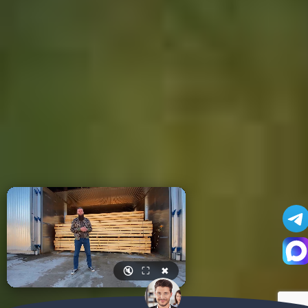
🔇
⛶
✖