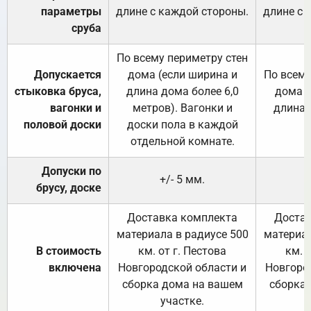
параметры
длине с каждой стороны.
длине с 
сруба
По всему периметру стен
Допускается
дома (если ширина и
По всему
стыковка бруса,
длина дома более 6,0
дома (
вагонки и
метров). Вагонки и
длина 
половой доски
доски пола в каждой
отдельной комнате.
Допуски по
+/- 5 мм.
брусу, доске
Доставка комплекта
Достав
материала в радиусе 500
материал
В стоимость
км. от г. Пестова
км. 
включена
Новгородской области и
Новгоро
сборка дома на вашем
сборка
участке.