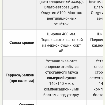
(вентиляционный зазор).
(вентиля
Влаго-ветрозащита
Влаго
Ондутис А100. Монтаж
Ондути
вентиляционных
вент
решёток.
Ширина 400 мм.
Шир
Подшиваются вагонкой
Подшива
Свесы крыши
камерной сушки, сорт
камерн
АВ.
Устанавливаются
Уста
опорные столбы из
опорн
строганного бруса
строг
Терраса/балкон
камерной сушки
естеств
(при наличии)
140х140 мм. с
140
компенсационными
компе
болтами под усадку.
болтам
Отделка