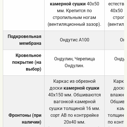
камерной сушки
40х50
естеств
мм. Крепится по
40х50 м
стропильным ногам
строп
(вентиляционный зазор).
(вентиля
Подкровельная
Ондутис А100
Он
мембрана
Кровельное
Ондулин, Черепица
Ондул
покрытие (на
Ондулин.
выбор)
Каркас из обрезной
Карка
доски
камерной сушки
доски
40х150 мм. Обшиваются
влажно
вагонкой камерной
Обшива
сушки толщиной 16 мм.
каме
Фронтоны (при
сорт АВ по контррейке
толщиной
наличии)
20х40 мм.
по контр