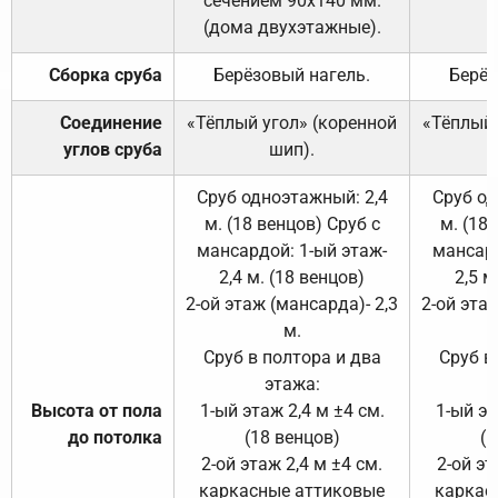
сечением 90х140 мм.
(дома двухэтажные).
Сборка сруба
Берёзовый нагель.
Берёз
Соединение
«Тёплый угол» (коренной
«Тёплый 
углов сруба
шип).
Сруб одноэтажный: 2,4
Сруб од
м. (18 венцов) Сруб с
м. (18
мансардой: 1-ый этаж-
мансард
2,4 м. (18 венцов)
2,5 м
2-ой этаж (мансарда)- 2,3
2-ой этаж
м.
Сруб в полтора и два
Сруб в
этажа:
Высота от пола
1-ый этаж 2,4 м ±4 см.
1-ый эт
до потолка
(18 венцов)
(1
2-ой этаж 2,4 м ±4 см.
2-ой эт
каркасные аттиковые
каркас