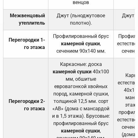
венцов
Межвенцовый
Джут (льноджутовое
Джут 
утеплитель
полотно).
п
Профилированный брус
Профили
Перегородки 1-
камерной сушки
,
естестве
го этажа
сечением 90х140 мм.
сечени
Каркасные: доска
камерной сушки
40х100
Карк
мм, обшитые
естеств
евровагонкой хвойных
40х10
пород, камерной сушки,
манса
Перегородки 2-
толщиной 12,5 мм. сорт
этажа
го этажа
«АВ» (дома с мансардой
профили
и в 1,5 этажа). Брусовые:
естестве
профилированный брус
сечени
камерной сушки
,
(дома 