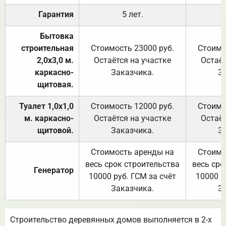
Гарантия
5 лет.
Бытовка
строительная
Стоимость 23000 руб.
Стоимо
2,0х3,0 м.
Остаётся на участке
Остаёт
каркасно-
Заказчика.
З
щитовая.
Туалет 1,0х1,0
Стоимость 12000 руб.
Стоимо
м. каркасно-
Остаётся на участке
Остаёт
щитовой.
Заказчика.
З
Стоимость аренды на
Стоимо
весь срок строительства
весь сро
Генератор
10000 руб. ГСМ за счёт
10000 р
Заказчика.
З
Строительство деревянных домов выполняется в 2-х