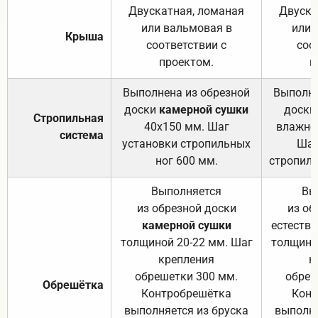
Двускатная, ломаная
Двуска
или вальмовая в
или 
Крыша
соответствии с
соо
проектом.
п
Выполнена из обрезной
Выполне
доски
камерной сушки
доски
Стропильная
40х150 мм. Шаг
влажно
система
установки стропильных
Шаг
ног 600 мм.
стропиль
Выполняется
Вы
из обрезной доски
из об
камерной сушки
естеств
толщиной 20-22 мм. Шаг
толщино
крепления
к
обрешетки 300 мм.
обреш
Обрешётка
Контробрешётка
Конт
выполняется из бруска
выполня