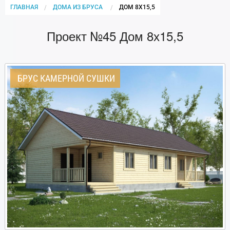
ГЛАВНАЯ
ДОМА ИЗ БРУСА
CURRENT:
ДОМ 8Х15,5
Проект №45 Дом 8х15,5
БРУС КАМЕРНОЙ СУШКИ