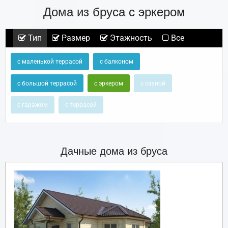
Дома из бруса с эркером
Тип
Размер
Этажность
Все
с маленькой террасой
с балконом
с большой террасой
с эркером
с сауной
с гаражом
с террасой
Дачные дома из бруса