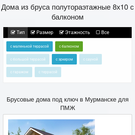
Дома из бруса полутораэтажные 8х10 с
балконом
Тип
Размер
Этажность
Все
с маленькой террасой
с балконом
с большой террасой
с эркером
с сауной
с гаражом
с террасой
Брусовые дома под ключ в Мурманске для
ПМЖ