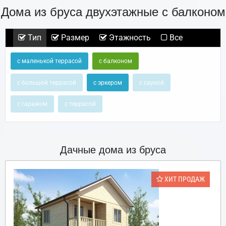
Дома из бруса двухэтажные с балконом
Тип
Размер
Этажность
Все
с маленькой террасой
с балконом
с большой террасой
с эркером
с сауной
с гаражом
с террасой
Дачные дома из бруса
ХИТ ПРОДАЖ