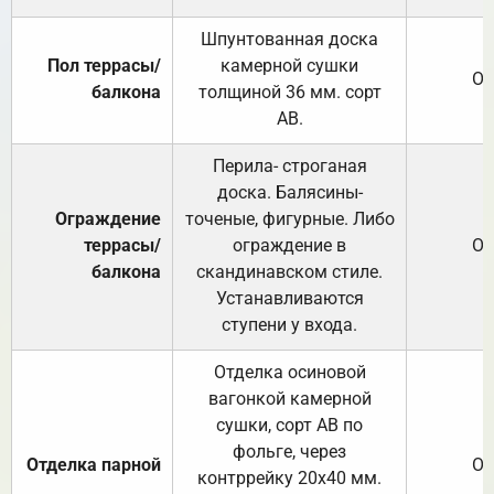
Шпунтованная доска
Пол террасы/
камерной сушки
От
балкона
толщиной 36 мм. сорт
АВ.
Перила- строганая
доска. Балясины-
Ограждение
точеные, фигурные. Либо
террасы/
ограждение в
От
балкона
скандинавском стиле.
Устанавливаются
ступени у входа.
Отделка осиновой
вагонкой камерной
сушки, сорт АВ по
фольге, через
Отделка парной
От
контррейку 20х40 мм.