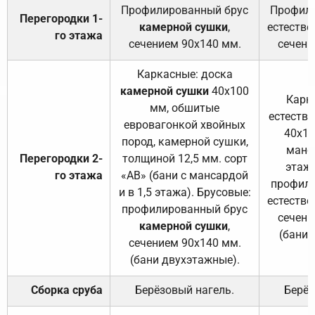
Профилированный брус
Профили
Перегородки 1-
камерной сушки
,
естестве
го этажа
сечением 90х140 мм.
сечени
Каркасные: доска
камерной сушки
40х100
Карк
мм, обшитые
естеств
евровагонкой хвойных
40х10
пород, камерной сушки,
манса
Перегородки 2-
толщиной 12,5 мм. сорт
этажа
го этажа
«АВ» (бани с мансардой
профили
и в 1,5 этажа). Брусовые:
естестве
профилированный брус
сечени
камерной сушки
,
(бани 
сечением 90х140 мм.
(бани двухэтажные).
Сборка сруба
Берёзовый нагель.
Берёз