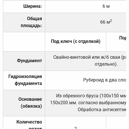
Ширина:
6 м
Общая
2
66 м
площадь:
Под 
Под ключ (с отделкой)
Свайно-винтовой или ж/б сваи (р
Фундамент
отдельно).
Гидроизоляция
Рубероид в два слоя
фундамента
Из обрезного бруса (100х150 мм.
Основание
150х200 мм. согласно выбранному с
(обвязка)
Обработка антисептик
Количество
рядов
2