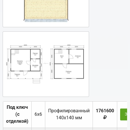
Под ключ
Профилированный
1761600
(с
6х6
За
140х140 мм
отделкой)