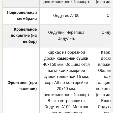
(вентиляционный зазор).
(вентиля
Подкровельная
Ондутис А100
Он
мембрана
Кровельное
Ондулин, Черепица
Ондул
покрытие (на
Ондулин.
выбор)
Каркас из обрезной
Карка
доски
камерной сушки
доски
40х150 мм. Обшиваются
влажно
вагонкой камерной
Обшива
сушки толщиной 16 мм.
каме
Фронтоны (при
сорт АВ по контррейке
толщиной
наличии)
20х40 мм.
по контр
(вентиляционный зазор).
(вентиля
Влаго-ветрозащита
Влаго
Ондутис А100. Монтаж
Ондути
вентиляционных
вент