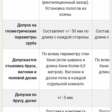
(вентиляционный зазор).
Установка пологов из
осины.
Допуск на
геометрические
Составляет +/- 50 мм по
Составля
параметры
длине с каждой стороны.
длине с 
сруба
По всему периметру стен
Допускается
бани (если ширина и
По всему
стыковка бруса,
длина бани более 6,0
бани (
вагонки и
метров). Вагонки и
длина 
половой доски
доски пола в каждой
отдельной комнате.
Допуски по
+/- 5 мм.
брусу, доске
Доставка комплекта
Достав