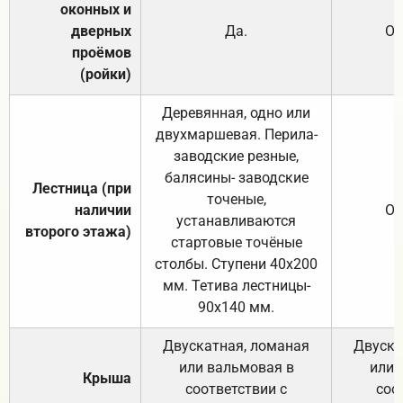
оконных и
дверных
Да.
От
проёмов
(ройки)
Деревянная, одно или
двухмаршевая. Перила-
заводские резные,
балясины- заводские
Лестница (при
точеные,
наличии
От
устанавливаются
второго этажа)
стартовые точёные
столбы. Ступени 40х200
мм. Тетива лестницы-
90х140 мм.
Двускатная, ломаная
Двуска
или вальмовая в
или 
Крыша
соответствии с
соо