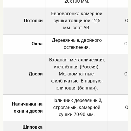
20х100 мм.
Евровагонка камерной
Потолки
сушки толщиной 12,5
От
мм. сорт АВ.
Деревянные, двойного
Окна
От
остекления.
Входная- металлическая,
утеплённая (Россия).
Двери
Межкомнатные-
От
филёнчатые. В парную-
клиновая (банная).
Наличник деревянный,
Наличники на
строганый, камерной
От
окна и двери
сушки 70-90 мм.
Шиповка