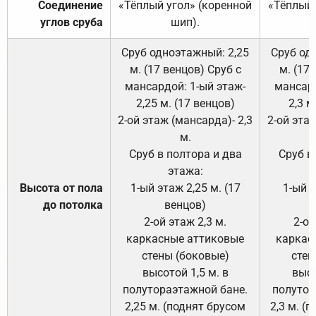
Соединение
«Тёплый угол» (коренной
«Тёплый 
углов сруба
шип).
Сруб одноэтажный: 2,25
Сруб од
м. (17 венцов) Сруб с
м. (17
мансардой: 1-ый этаж-
мансард
2,25 м. (17 венцов)
2,3 м
2-ой этаж (мансарда)- 2,3
2-ой этаж
м.
Сруб в полтора и два
Сруб в
этажа:
Высота от пола
1-ый этаж 2,25 м. (17
1-ый э
до потолка
венцов)
2-ой этаж 2,3 м.
2-ой
каркасные аттиковые
каркас
стены (боковые)
стен
высотой 1,5 м. в
высо
полутораэтажной бане.
полутор
2,25 м. (поднят брусом
2,3 м. (