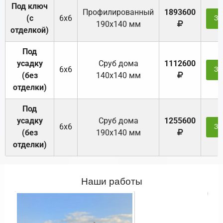
Под ключ
Профилированный
1893600
(с
6х6
За
190х140 мм
отделкой)
Под
усадку
Cруб дома
1112600
6х6
За
(без
140х140 мм
отделки)
Под
усадку
Cруб дома
1255600
6х6
За
(без
190х140 мм
отделки)
Наши работы