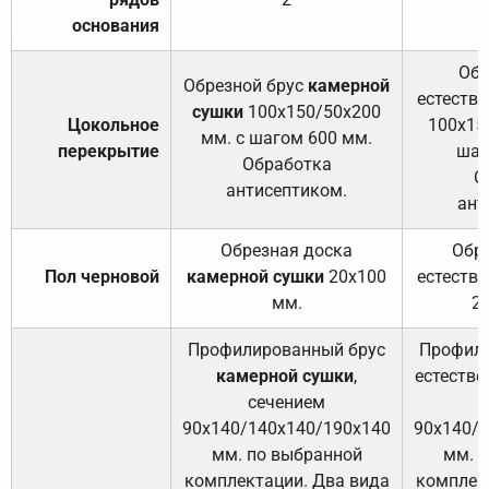
основания
Обр
Обрезной брус
камерной
естеств
сушки
100х150/50х200
Цокольное
100х15
мм. с шагом 600 мм.
перекрытие
шаг
Обработка
О
антисептиком.
ант
Обрезная доска
Обр
Пол черновой
камерной сушки
20х100
естеств
мм.
2
Профилированный брус
Профили
камерной сушки
,
естестве
сечением
с
90х140/140х140/190х140
90х140/
мм. по выбранной
мм. 
комплектации. Два вида
комплек