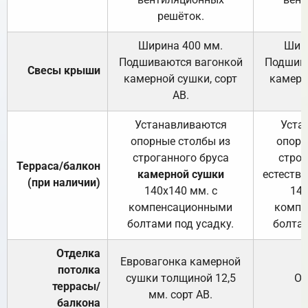
решёток.
Ширина 400 мм.
Шир
Подшиваются вагонкой
Подшива
Свесы крыши
камерной сушки, сорт
камерн
АВ.
Устанавливаются
Уста
опорные столбы из
опорн
строганного бруса
строг
Терраса/балкон
камерной сушки
естеств
(при наличии)
140х140 мм. с
140
компенсационными
компе
болтами под усадку.
болтам
Отделка
Евровагонка камерной
потолка
сушки толщиной 12,5
От
террасы/
мм. сорт АВ.
балкона