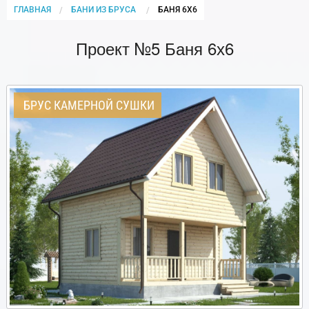
ГЛАВНАЯ
БАНИ ИЗ БРУСА
CURRENT:
БАНЯ 6Х6
Проект №5 Баня 6х6
БРУС КАМЕРНОЙ СУШКИ