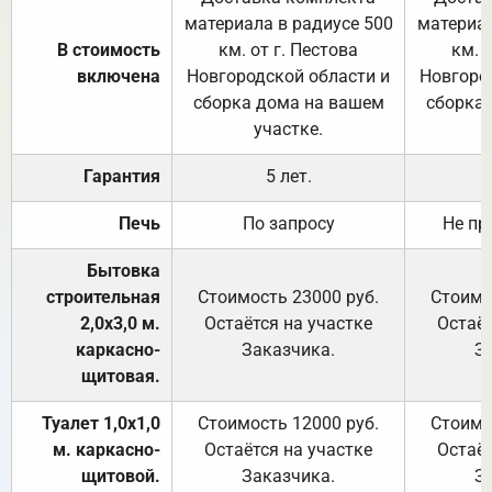
материала в радиусе 500
материал
В стоимость
км. от г. Пестова
км. 
включена
Новгородской области и
Новгоро
сборка дома на вашем
сборка
участке.
Гарантия
5 лет.
Печь
По запросу
Не пр
Бытовка
строительная
Стоимость 23000 руб.
Стоимо
2,0х3,0 м.
Остаётся на участке
Остаёт
каркасно-
Заказчика.
З
щитовая.
Туалет 1,0х1,0
Стоимость 12000 руб.
Стоимо
м. каркасно-
Остаётся на участке
Остаёт
щитовой.
Заказчика.
З