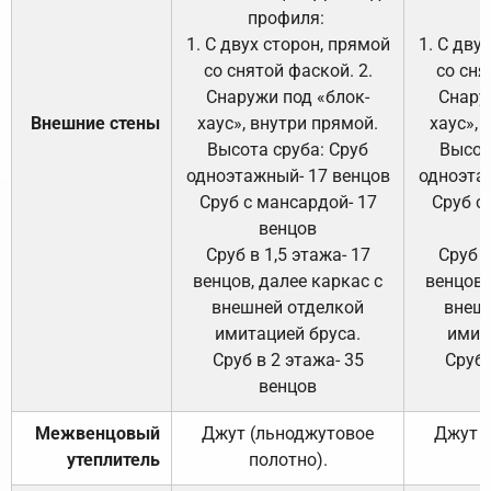
профиля:
п
1. С двух сторон, прямой
1. С дву
со снятой фаской. 2.
со сня
Снаружи под «блок-
Снару
Внешние стены
хаус», внутри прямой.
хаус», 
Высота сруба: Сруб
Высот
одноэтажный- 17 венцов
одноэта
Сруб с мансардой- 17
Сруб с
венцов
Сруб в 1,5 этажа- 17
Сруб в
венцов, далее каркас с
венцов,
внешней отделкой
внеш
имитацией бруса.
имит
Сруб в 2 этажа- 35
Сруб 
венцов
Межвенцовый
Джут (льноджутовое
Джут 
утеплитель
полотно).
п