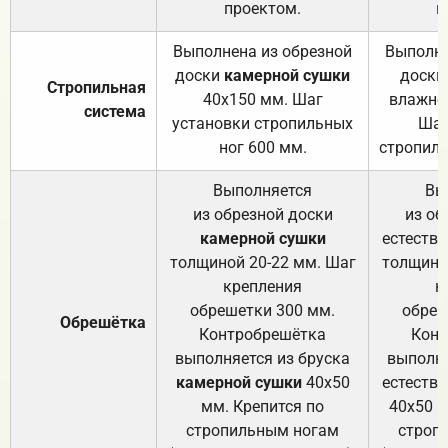
проектом.
п
Выполнена из обрезной
Выполне
доски
камерной сушки
доски
Стропильная
40х150 мм. Шаг
влажно
система
установки стропильных
Шаг
ног 600 мм.
стропиль
Выполняется
Вы
из обрезной доски
из об
камерной сушки
естеств
толщиной 20-22 мм. Шаг
толщино
крепления
к
обрешетки 300 мм.
обреш
Обрешётка
Контробрешётка
Конт
выполняется из бруска
выполня
камерной сушки
40х50
естеств
мм. Крепится по
40х50 м
стропильным ногам
строп