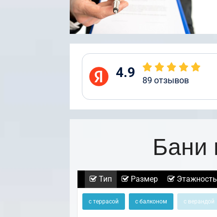
4.9
89
отзывов
Бани 
Тип
Размер
Этажность
с террасой
с балконом
с верандой