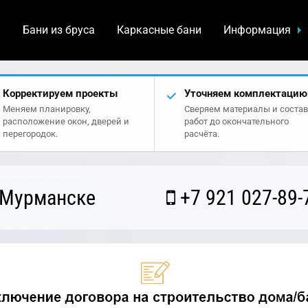
а
Бани из бруса
Каркасные бани
Информация
Корректируем проекты
Уточняем комплектацию
Меняем планировку,
Сверяем материалы и состав
расположение окон, дверей и
работ до окончательного
перегородок.
расчёта.
 Мурманске
+7 921 027-89-