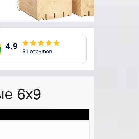
4.9
31
отзывов
ые 6х9