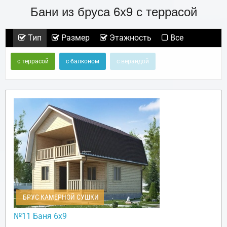
Бани из бруса 6х9 с террасой
Тип
Размер
Этажность
Все
с террасой
с балконом
с верандой
БРУС КАМЕРНОЙ СУШКИ
№11 Баня 6х9